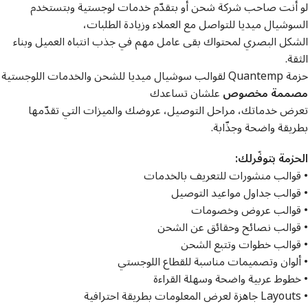
لو أنت صاحب شركة شحن أو بتقدّم خدمات لوجستية وبتستخدم
السوشيال ميديا للتواصل مع العملاء وزيادة الطلبات،
الشكل البصري لمحتواك بقى عامل مهم في جذب انتباه العميل وبناء
الثقة.
حزمة Quantemp لقوالب سوشيال ميديا للشحن والخدمات اللوجستية
مصممة مخصوص
علشان تساعدك
تعرض خدماتك، مراحل التوصيل، عروضك والميزات التي تقدّمها
بطريقة واضحة وجذّابة.
الحزمة بتوفّرلك:
• قوالب منشورات للتعريف بالخدمات
• قوالب جداول مواعيد التوصيل
• قوالب عروض وخصومات
• قوالب نصائح وحقائق عن الشحن
• قوالب خطوات وتتبع الشحن
• ألوان وتصميمات مناسبة للقطاع اللوجستي
• خطوط عربية واضحة وسهلة القراءة
• Layouts جاهزة لعرض المعلومات بطريقة احترافية