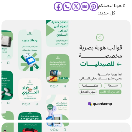
تابعونا ليصلكم
كل جديد: