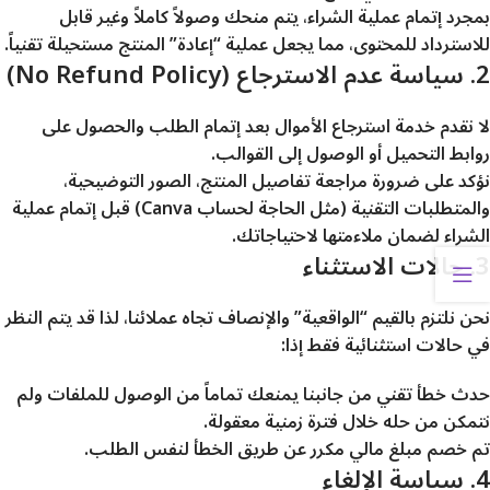
بمجرد إتمام عملية الشراء، يتم منحك وصولاً كاملاً وغير قابل
للاسترداد للمحتوى، مما يجعل عملية “إعادة” المنتج مستحيلة تقنياً.
2. سياسة عدم الاسترجاع (No Refund Policy)
لا نقدم خدمة استرجاع الأموال بعد إتمام الطلب والحصول على
روابط التحميل أو الوصول إلى القوالب.
نؤكد على ضرورة مراجعة تفاصيل المنتج، الصور التوضيحية،
والمتطلبات التقنية (مثل الحاجة لحساب Canva) قبل إتمام عملية
الشراء لضمان ملاءمتها لاحتياجاتك.
3. حالات الاستثناء
نحن نلتزم بالقيم “الواقعية” والإنصاف تجاه عملائنا، لذا قد يتم النظر
في حالات استثنائية فقط إذا:
حدث خطأ تقني من جانبنا يمنعك تماماً من الوصول للملفات ولم
نتمكن من حله خلال فترة زمنية معقولة.
تم خصم مبلغ مالي مكرر عن طريق الخطأ لنفس الطلب.
4. سياسة الإلغاء