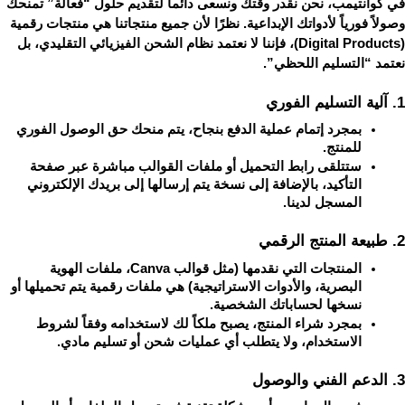
في كوانتيمب، نحن نقدر وقتك ونسعى دائماً لتقديم حلول “فعالة” تمنحك 
وصولاً فورياً لأدواتك الإبداعية. نظرًا لأن جميع منتجاتنا هي منتجات رقمية 
(Digital Products)، فإننا لا نعتمد نظام الشحن الفيزيائي التقليدي، بل 
نعتمد “التسليم اللحظي”.
1. آلية التسليم الفوري
بمجرد إتمام عملية الدفع بنجاح، يتم منحك حق الوصول الفوري 
للمنتج.
ستتلقى رابط التحميل أو ملفات القوالب مباشرة عبر صفحة 
التأكيد، بالإضافة إلى نسخة يتم إرسالها إلى بريدك الإلكتروني 
المسجل لدينا.
2. طبيعة المنتج الرقمي
المنتجات التي نقدمها (مثل قوالب Canva، ملفات الهوية 
البصرية، والأدوات الاستراتيجية) هي ملفات رقمية يتم تحميلها أو 
نسخها لحساباتك الشخصية.
بمجرد شراء المنتج، يصبح ملكاً لك لاستخدامه وفقاً لشروط 
الاستخدام، ولا يتطلب أي عمليات شحن أو تسليم مادي.
3. الدعم الفني والوصول