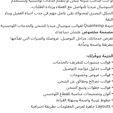
لو أنت صاحب شركة شحن أو بتقدّم خدمات لوجستية وبتستخدم
السوشيال ميديا للتواصل مع العملاء وزيادة الطلبات،
الشكل البصري لمحتواك بقى عامل مهم في جذب انتباه العميل وبناء
الثقة.
حزمة Quantemp لقوالب سوشيال ميديا للشحن والخدمات اللوجستية
مصممة مخصوص
علشان تساعدك
تعرض خدماتك، مراحل التوصيل، عروضك والميزات التي تقدّمها
بطريقة واضحة وجذّابة.
الحزمة بتوفّرلك:
• قوالب منشورات للتعريف بالخدمات
• قوالب جداول مواعيد التوصيل
• قوالب عروض وخصومات
• قوالب نصائح وحقائق عن الشحن
• قوالب خطوات وتتبع الشحن
• ألوان وتصميمات مناسبة للقطاع اللوجستي
• خطوط عربية واضحة وسهلة القراءة
• Layouts جاهزة لعرض المعلومات بطريقة احترافية